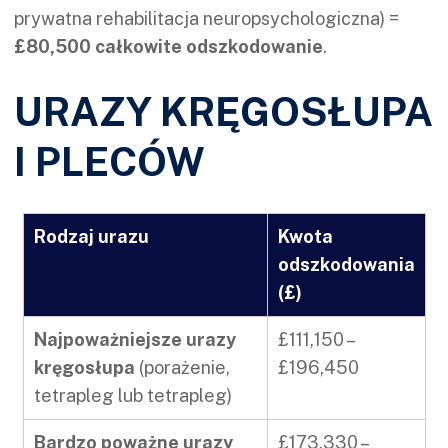
prywatna rehabilitacja neuropsychologiczna) =
£80,500 całkowite odszkodowanie
.
URAZY KRĘGOSŁUPA
I PLECÓW
Rodzaj urazu
Kwota
odszkodowania
(£)
Najpoważniejsze urazy
£111,150 –
kręgosłupa
(porażenie,
£196,450
tetrapleg lub tetrapleg)
Bardzo poważne urazy
£173,330 –