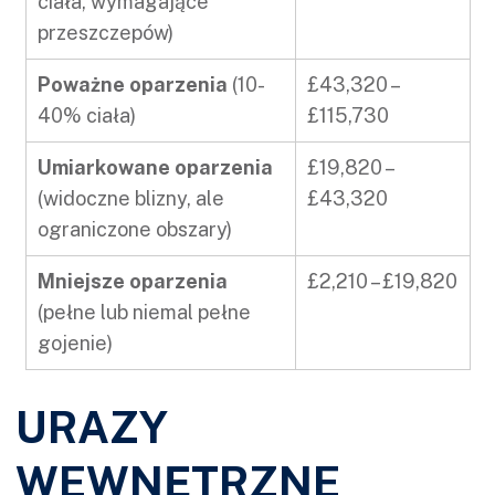
ciała, wymagające
przeszczepów)
Poważne oparzenia
(10-
£43,320 –
40% ciała)
£115,730
Umiarkowane oparzenia
£19,820 –
(widoczne blizny, ale
£43,320
ograniczone obszary)
Mniejsze oparzenia
£2,210 – £19,820
(pełne lub niemal pełne
gojenie)
URAZY
WEWNĘTRZNE