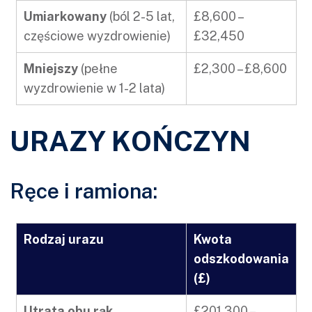
Umiarkowany
(ból 2-5 lat,
£8,600 –
częściowe wyzdrowienie)
£32,450
Mniejszy
(pełne
£2,300 – £8,600
wyzdrowienie w 1-2 lata)
URAZY KOŃCZYN
Ręce i ramiona:
Rodzaj urazu
Kwota
odszkodowania
(£)
Utrata obu rąk
£201,300 –