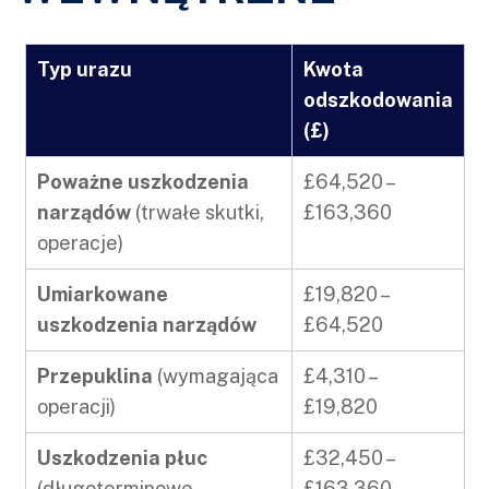
Typ urazu
Kwota
odszkodowania
(£)
Poważne uszkodzenia
£64,520 –
narządów
(trwałe skutki,
£163,360
operacje)
Umiarkowane
£19,820 –
uszkodzenia narządów
£64,520
Przepuklina
(wymagająca
£4,310 –
operacji)
£19,820
Uszkodzenia płuc
£32,450 –
(długoterminowe
£163,360