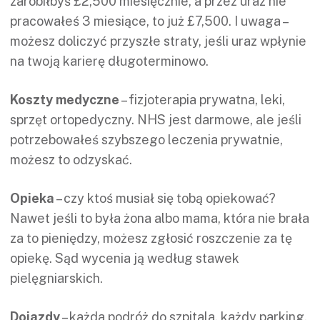
zarobiłbyś £2,500 miesięcznie, a przez uraz nie
pracowałeś 3 miesiące, to już £7,500. I uwaga –
możesz doliczyć przyszłe straty, jeśli uraz wpłynie
na twoją karierę długoterminowo.
Koszty medyczne
– fizjoterapia prywatna, leki,
sprzęt ortopedyczny. NHS jest darmowe, ale jeśli
potrzebowałeś szybszego leczenia prywatnie,
możesz to odzyskać.
Opieka
– czy ktoś musiał się tobą opiekować?
Nawet jeśli to była żona albo mama, która nie brała
za to pieniędzy, możesz zgłosić roszczenie za tę
opiekę. Sąd wycenia ją według stawek
pielęgniarskich.
Dojazdy
– każda podróż do szpitala, każdy parking,