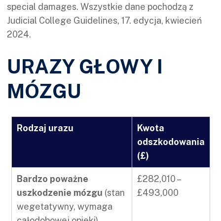
special damages. Wszystkie dane pochodzą z
Judicial College Guidelines, 17. edycja, kwiecień
2024.
URAZY GŁOWY I
MÓZGU
Rodzaj urazu
Kwota
odszkodowania
(£)
Bardzo poważne
£282,010 –
uszkodzenie mózgu
(stan
£493,000
wegetatywny, wymaga
całodobowej opieki)