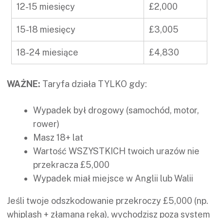
12-15 miesięcy
£2,000
15-18 miesięcy
£3,005
18-24 miesiące
£4,830
WAŻNE:
Taryfa działa TYLKO gdy:
Wypadek był drogowy (samochód, motor,
rower)
Masz 18+ lat
Wartość WSZYSTKICH twoich urazów nie
przekracza £5,000
Wypadek miał miejsce w Anglii lub Walii
Jeśli twoje odszkodowanie przekroczy £5,000 (np.
whiplash + złamana ręka), wychodzisz poza system