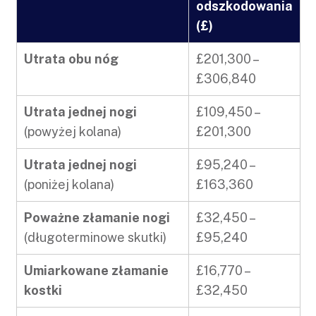
odszkodowania
(£)
Utrata obu nóg
£201,300 –
£306,840
Utrata jednej nogi
£109,450 –
(powyżej kolana)
£201,300
Utrata jednej nogi
£95,240 –
(poniżej kolana)
£163,360
Poważne złamanie nogi
£32,450 –
(długoterminowe skutki)
£95,240
Umiarkowane złamanie
£16,770 –
kostki
£32,450