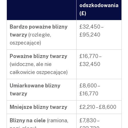
odszkodowania
(£)
Bardzo poważne blizny
£32,450 –
twarzy
(rozległe,
£95,240
oszpecające)
Poważne blizny twarzy
£16,770 –
(widoczne, ale nie
£32,450
całkowicie oszpecające)
Umiarkowane blizny
£8,600 –
twarzy
£16,770
Mniejsze blizny twarzy
£2,210 – £8,600
Blizny na ciele
(ramiona,
£7,830 –