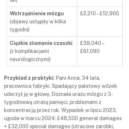
Wstrząśnienie mózgu
£2,210 – £12,900
(objawy ustąpiły w kilka
tygodni)
Ciężkie złamanie czaszki
£38,040 –
(z komplikacjami
£61,090
neurologicznymi)
Przykład z praktyki:
Pani Anna, 34 lata,
pracownica fabryki. Spadający paletowy wózek
uderzył ją w głowę. Doznała urazu mózgu z 3-
tygodniową utratą pamięci, problemami z
koncentracją przez rok. Wypadek w lipcu 2023,
ugoda w marcu 2024: £48,500 general damages
+ £32,000 special damages (utracone zarobki,