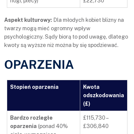
nogi, plecy)
£22,730
Aspekt kulturowy:
Dla młodych kobiet blizny na
twarzy mogą mieć ogromny wpływ
psychologiczny. Sądy biorą to pod uwagę, dlatego
kwoty są wyższe niż można by się spodziewać.
OPARZENIA
Stopień oparzenia
Kwota
odszkodowania
(£)
Bardzo rozległe
£115,730 –
oparzenia
(ponad 40%
£306,840