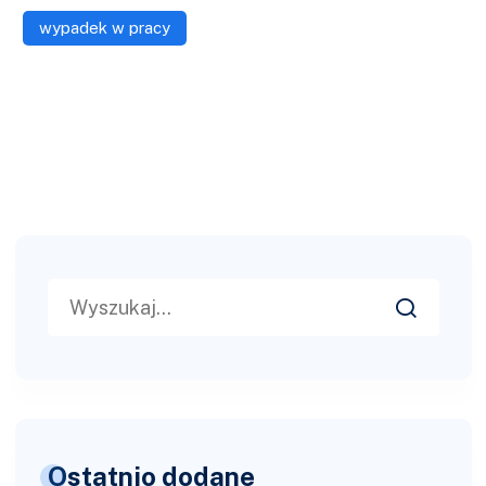
wypadek w pracy
Search
for:
Ostatnio dodane