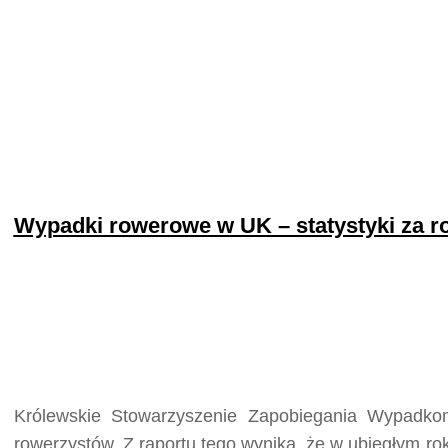
Wypadki rowerowe w UK – statystyki za r
Królewskie Stowarzyszenie Zapobiegania Wypadkom
rowerzystów. Z raportu tego wynika, że w ubiegłym r