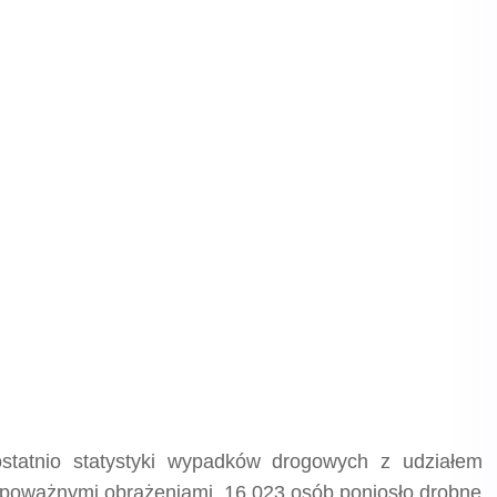
statnio statystyki wypadków drogowych z udziałem
z poważnymi obrażeniami, 16,023 osób poniosło drobne