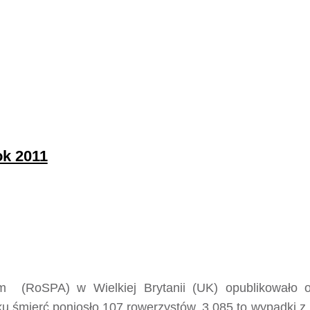
ok 2011
 (RoSPA) w Wielkiej Brytanii (UK) opublikowało o
oku śmierć poniosło 107 rowerzystów, 3,085 to wypadki 