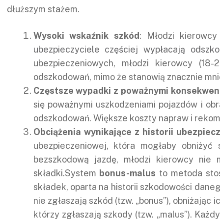
dłuższym stażem.
Wysoki wskaźnik szkód
: Młodzi kierowcy
ubezpieczyciele częściej wypłacają odszk
ubezpieczeniowych, młodzi kierowcy (18-
odszkodowań, mimo że stanowią znacznie mni
Częstsze wypadki z poważnymi konsekwen
się poważnymi uszkodzeniami pojazdów i obr
odszkodowań. Większe koszty napraw i rekom
Obciążenia wynikające z historii ubezpiec
ubezpieczeniowej, która mogłaby obniżyć 
bezszkodową jazdę, młodzi kierowcy nie 
składki.System
bonus-malus
to metoda stos
składek, oparta na historii szkodowości dan
nie zgłaszają szkód (tzw. „bonus”), obniżając 
którzy zgłaszają szkody (tzw. „malus”). Każ