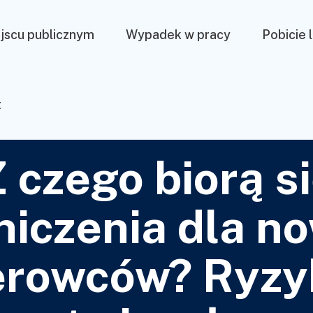
jscu publicznym
Wypadek w pracy
Pobicie 
t
 czego biorą s
niczenia dla n
erowców? Ryzy