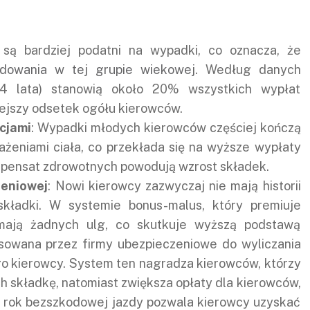
 są bardziej podatni na wypadki, co oznacza, że
odowania w tej grupie wiekowej
. Według danych
24 lata) stanowią około 20% wszystkich wypłat
ejszy odsetek ogółu kierowców.
cjami
: Wypadki młodych kierowców częściej kończą
ażeniami ciała, co przekłada się na wyższe wypłaty
pensat zdrowotnych powodują wzrost składek.
zeniowej
: Nowi kierowcy zazwyczaj nie mają historii
składki. W systemie bonus-malus, który premiuje
mają żadnych ulg, co skutkuje wyższą podstawą
owana przez firmy ubezpieczeniowe do wyliczania
ego kierowcy. System ten nagradza kierowców, którzy
ich składkę, natomiast zwiększa opłaty dla kierowców,
dy rok bezszkodowej jazdy pozwala kierowcy uzyskać