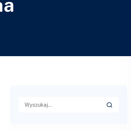
na
Search
for: